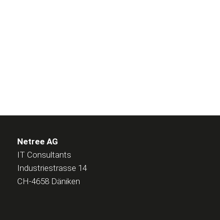
Netree AG
IT Consultants
Industriestrasse 14
CH-4658 Däniken